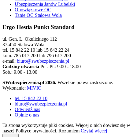
Ubezpieczenia Janów Lubelski
Obowiązkowe OC
Tanie OC Stalowa Wola
Ergo Hestia Punkt Standard
ul. Gen. L. Okulickiego 112
37-450 Stalowa Wola
tel. 15 842 22 10 lub 15 642 22 24
kom. 785 017 200 lub 796 617 200
e-mail:
biuro@swubezpieczenia.pl
Godziny otwarcia
Pn - Pt.: 9.00 - 18.00
Sob.: 9.00 - 13.00
SWubezpieczenia.pl 2026.
Wszelkie prawa zastrzeżone.
Wykonanie:
MIVIO
tel. 15 842 22 10
biuro@swubezpieczenia.pl
Odwiedź nas
Opinie o nas
Ta strona wykorzystuje pliki cookies. Więcej o nich dowiesz się w
naszej Polityce prywatności.
Rozumiem
Czytaj więcej