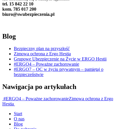
tel. 15 842 22 10
kom. 785 017 200
biuro@swubezpieczenia.pl
Blog
Bezpieczny plan na przyszłość
Zimowa ochrona z Ergo Hestia
Grupowe Ubezpieczenie na Życie w ERGO Hestii
#ERGO4 – Poważne zachorowanie
#ERGO7 – OC w życiu prywatnym – pamiętaj o
bezpieczeństwie
Nawigacja po artykułach
#ERGO4 – Poważne zachorowanie
Zimowa ochrona z Ergo
Hestia
Start
O nas
Blog