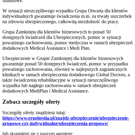
finansowe.
W sytuacji nieszczęśliwego wypadku Grupa Otwarta dla klientów
indywidualnych gwarantuje świadczenia m.in. za trwały uszczerbek
na zdrowiu ubezpieczonego, całkowitą niezdolność do pracy.
Grupa Zamknięta dla klientów biznesowych to ponad 50
dostępnych świadczeń dla Ubezpieczonych, pomoc w sytuacji
poważnego zachorowania, pomoc medyczna w ramach ubezpieczeń
dodatkowych Medical Assistance i Medi Plan.
Ubezpieczenie w Grupie Zamkniętej dla klientów biznesowych
gwarantuje ponad 50 dostępnych świadczeń, pomoc w przypadku
poważnego zachorowania, również w najlepszych zagranicznych
klinikach w ramach ubezpieczenia dodatkowego Global Doctors, a
także świadczenia rehabilitacyjne w sytuacji nieszczęśliwego
wypadku lub nagłego zachorowania w ramach ubezpieczeń
dodatkowych MediPlan i Medical Assistance.
Zobacz szczegóły oferty
Szczegóły oferty znajdziesz tutaj:
https://www.ergohestia.pl/znajdz-ubezpieczenie/ubezpieczenie-
grupowe-czy-indywidualne/ubezpieczenia-grupowe/
lub skontaktuj się z naszym agentem: