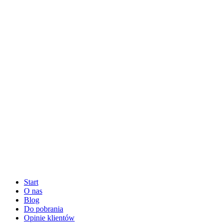
Start
O nas
Blog
Do pobrania
Opinie klientów