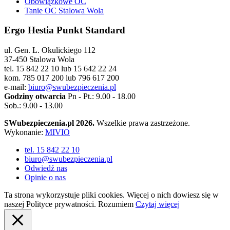
Obowiązkowe OC
Tanie OC Stalowa Wola
Ergo Hestia Punkt Standard
ul. Gen. L. Okulickiego 112
37-450 Stalowa Wola
tel. 15 842 22 10 lub 15 642 22 24
kom. 785 017 200 lub 796 617 200
e-mail:
biuro@swubezpieczenia.pl
Godziny otwarcia
Pn - Pt.: 9.00 - 18.00
Sob.: 9.00 - 13.00
SWubezpieczenia.pl 2026.
Wszelkie prawa zastrzeżone.
Wykonanie:
MIVIO
tel. 15 842 22 10
biuro@swubezpieczenia.pl
Odwiedź nas
Opinie o nas
Ta strona wykorzystuje pliki cookies. Więcej o nich dowiesz się w
naszej Polityce prywatności.
Rozumiem
Czytaj więcej