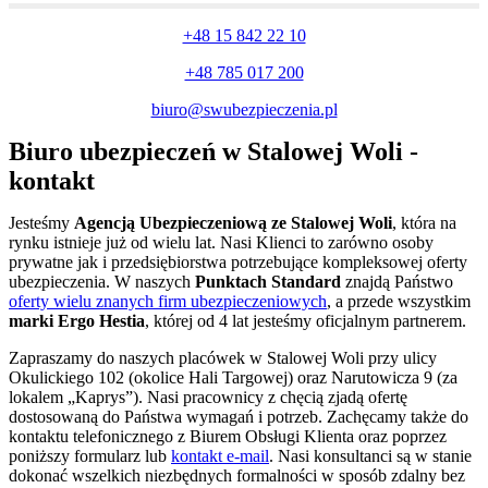
+48 15 842 22 10
+48 785 017 200
biuro@swubezpieczenia.pl
Biuro ubezpieczeń w Stalowej Woli -
kontakt
Jesteśmy
Agencją Ubezpieczeniową ze Stalowej Woli
, która na
rynku istnieje już od wielu lat. Nasi Klienci to zarówno osoby
prywatne jak i przedsiębiorstwa potrzebujące kompleksowej oferty
ubezpieczenia. W naszych
Punktach Standard
znajdą Państwo
oferty wielu znanych firm ubezpieczeniowych
, a przede wszystkim
marki Ergo Hestia
, której od 4 lat jesteśmy oficjalnym partnerem.
Zapraszamy do naszych placówek w Stalowej Woli przy ulicy
Okulickiego 102 (okolice Hali Targowej) oraz Narutowicza 9 (za
lokalem „Kaprys”). Nasi pracownicy z chęcią zjadą ofertę
dostosowaną do Państwa wymagań i potrzeb. Zachęcamy także do
kontaktu telefonicznego z Biurem Obsługi Klienta oraz poprzez
poniższy formularz lub
kontakt e-mail
. Nasi konsultanci są w stanie
dokonać wszelkich niezbędnych formalności w sposób zdalny bez