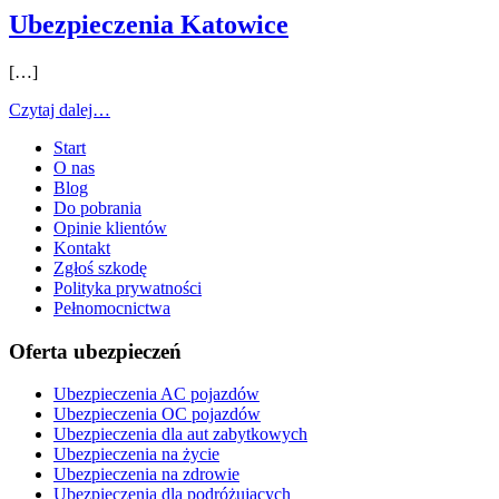
Ubezpieczenia Katowice
[…]
Czytaj dalej…
Start
O nas
Blog
Do pobrania
Opinie klientów
Kontakt
Zgłoś szkodę
Polityka prywatności
Pełnomocnictwa
Oferta ubezpieczeń
Ubezpieczenia AC pojazdów
Ubezpieczenia OC pojazdów
Ubezpieczenia dla aut zabytkowych
Ubezpieczenia na życie
Ubezpieczenia na zdrowie
Ubezpieczenia dla podróżujących