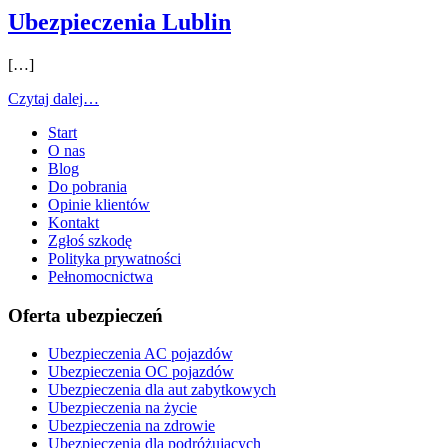
Ubezpieczenia Lublin
[…]
Czytaj dalej…
Start
O nas
Blog
Do pobrania
Opinie klientów
Kontakt
Zgłoś szkodę
Polityka prywatności
Pełnomocnictwa
Oferta ubezpieczeń
Ubezpieczenia AC pojazdów
Ubezpieczenia OC pojazdów
Ubezpieczenia dla aut zabytkowych
Ubezpieczenia na życie
Ubezpieczenia na zdrowie
Ubezpieczenia dla podróżujących